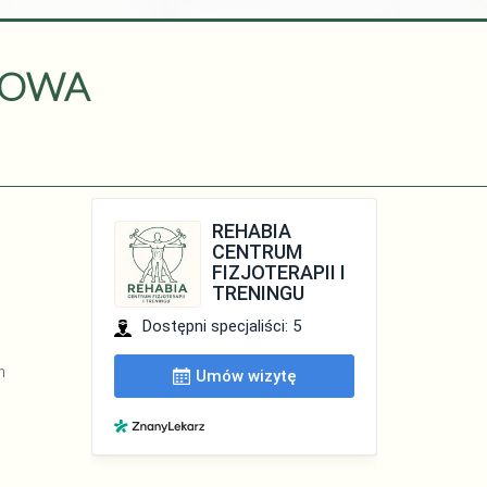
IOWA
m