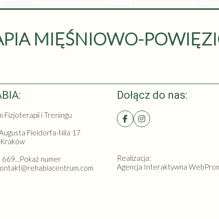
APIA MIĘŚNIOWO-POWIĘZ
BIA:
Dołącz do nas:
Fizjoterapii i Treningu
 Augusta Fieldorfa-Nila 17
 Kraków
Realizacja:
:
669...Pokaż numer
Agencja Interaktywna
WebPro
 kontakt@rehabiacentrum.com