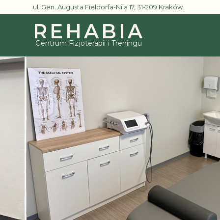
ul. Gen. Augusta Fieldorfa-Nila 17, 31-209 Kraków
REHABIA
Centrum Fizjoterapii i Treningu