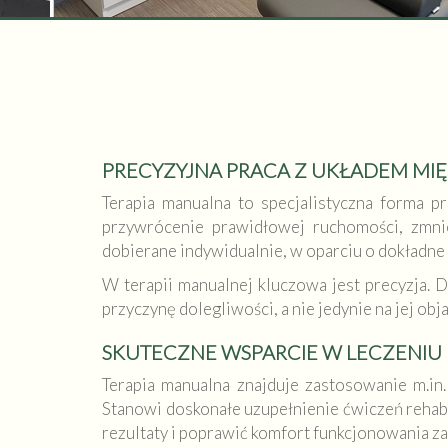
PRECYZYJNA PRACA Z UKŁADEM MI
Terapia manualna to specjalistyczna forma pr
przywrócenie prawidłowej ruchomości, zmnie
dobierane indywidualnie, w oparciu o dokładne 
W terapii manualnej kluczowa jest precyzja. 
przyczynę dolegliwości, a nie jedynie na jej ob
SKUTECZNE WSPARCIE W LECZENIU
Terapia manualna znajduje zastosowanie m.in
Stanowi doskonałe uzupełnienie ćwiczeń rehabil
rezultaty i poprawić komfort funkcjonowania za